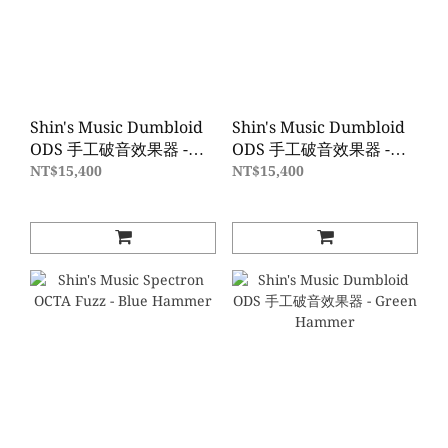
Shin's Music Dumbloid
Shin's Music Dumbloid
ODS 手工破音效果器 -
ODS 手工破音效果器 -
Black Western
Green Suede
NT$15,400
NT$15,400