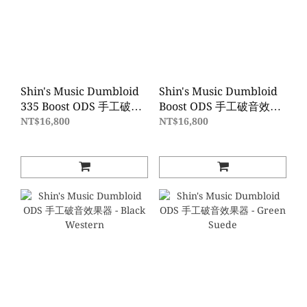
Shin's Music Dumbloid
Shin's Music Dumbloid
335 Boost ODS 手工破音
Boost ODS 手工破音效果
效果器 - Candy Red
器 - Deep Green Velvet
NT$16,800
NT$16,800