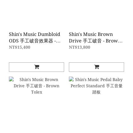
Shin's Music Dumbloid
Shin's Music Brown
ODS 手工破音效果器 -
Drive 手工破音 - Brown
Red U.M.A
Western
NT$15,400
NT$13,800