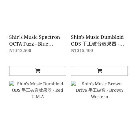
Shin's Music Spectron
Shin's Music Dumbloid
OCTA Fuzz - Blue
ODS 手工破音效果器 -
Hammer
Green Hammer
NT$13,500
NT$15,400