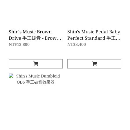
Shin's Music Brown
Shin's Music Pedal Baby
Drive 手工破音 - Brown
Perfect Standard 手工音
Tolex
量踏板
NT$13,800
NT$8,400