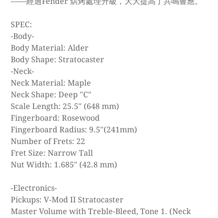
——經過Fender 烘烤處理升級，大大提高了共鳴響應。
SPEC:
-Body-
Body Material: Alder
Body Shape: Stratocaster
-Neck-
Neck Material: Maple
Neck Shape: Deep "C"
Scale Length: 25.5" (648 mm)
Fingerboard: Rosewood
Fingerboard Radius: 9.5"(241mm)
Number of Frets: 22
Fret Size: Narrow Tall
Nut Width: 1.685" (42.8 mm)
-Electronics-
Pickups: V-Mod II Stratocaster
Master Volume with Treble-Bleed, Tone 1. (Neck