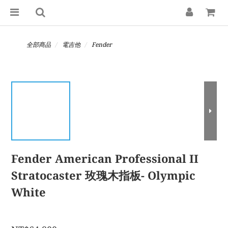
全部商品
電吉他
Fender
Fender American Professional II
Stratocaster 玫瑰木指板- Olympic
White