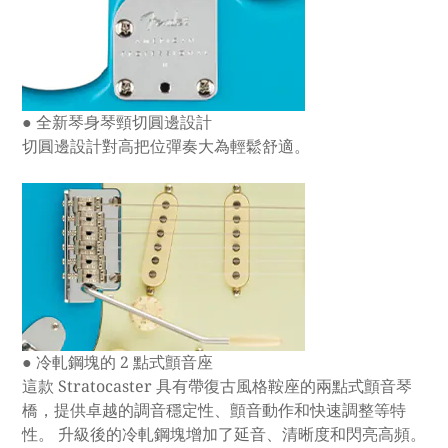
● 全新琴身琴頸切圓邊設計
切圓邊設計對高把位彈奏大為輕鬆舒適。
● 冷軋鋼塊的 2 點式顫音座
這款 Stratocaster 具有帶復古風格鞍座的兩點式顫音琴
橋，提供卓越的調音穩定性、顫音動作和快速調整等特
性。 升級後的冷軋鋼塊增加了延音、清晰度和閃亮高頻。