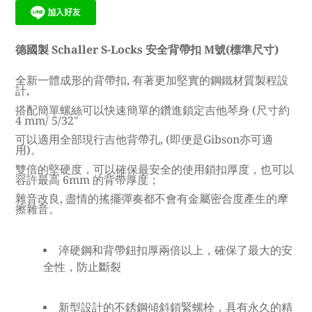
德國製
Schaller S-Locks 安全背帶扣 M號(標準尺寸)
全新一體成形的背帶扣, 有著更加堅實的鋼鐵材質製程設
計,
搭配簡單螺絲可以快速簡單的
鑽進鎖定吉他琴身 (尺寸約
4 mm/ 5/32"
可以適用全部現行
吉他背帶孔, (
即便是Gibson亦可適
用)。
雙倍的堅硬度，
可以確保最安全的使用
鎖扣厚度，也可以
容許最高 6mm 的背帶厚度；
雜音改良, 盡情的搖擺彈奏都不會有金屬密合度產生的摩
擦雜音。
淬硬鋼和背帶鈕扣厚兩倍以上，確保了最大的安
全性，防止斷裂
新型設計的不銹鋼傾斜鎖緊螺栓，具有永久的精