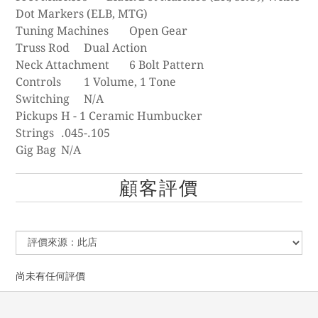
Dot Markers (ELB, MTG)
Tuning Machines
Open Gear
Truss Rod
Dual Action
Neck Attachment
6 Bolt Pattern
Controls
1 Volume, 1 Tone
Switching
N/A
Pickups
H - 1 Ceramic Humbucker
Strings
.045-.105
Gig Bag
N/A
顧客評價
尚未有任何評價