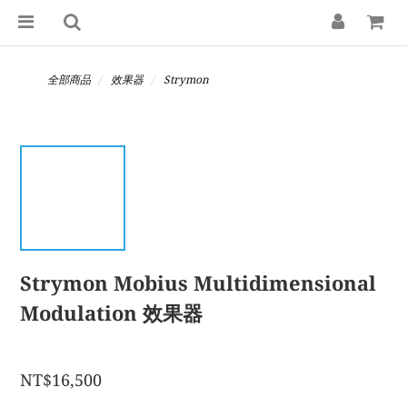
全部商品
效果器
Strymon
Strymon Mobius Multidimensional
Modulation 效果器
NT$16,500