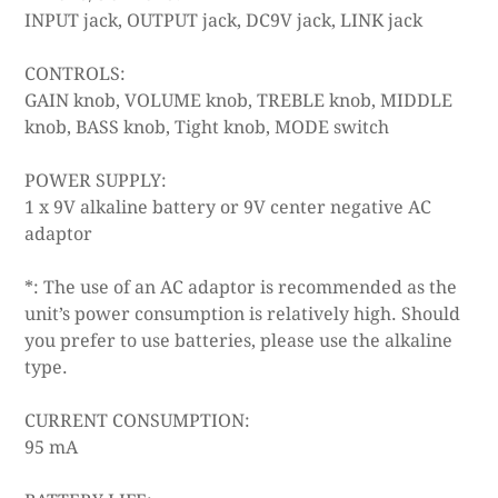
INPUT jack, OUTPUT jack, DC9V jack, LINK jack
CONTROLS:
GAIN knob, VOLUME knob, TREBLE knob, MIDDLE
knob, BASS knob, Tight knob, MODE switch
POWER SUPPLY:
1 x 9V alkaline battery or 9V center negative AC
adaptor
*: The use of an AC adaptor is recommended as the
unit’s power consumption is relatively high. Should
you prefer to use batteries, please use the alkaline
type.
CURRENT CONSUMPTION:
95 mA