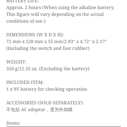
BATTERY LIFE:
Approx. 2 hours (When using the alkaline battery.
This figure will vary depending on the actual
conditions of use.)
DIMENSIONS (W X D X H):
72 mm x 120 mm x 55 mm/2.83″ x 4.72″ x 2.17″
(Including the switch and foot rubber)
WEIGHT:
350 g/12.35 oz. (Excluding the battery)
INCLUDED ITEM:
1 x 9V battery for checking operation
ACCESSORIES (SOLD SEPARATELY):
不包括 AC adaptor，需另外加購
Demo: