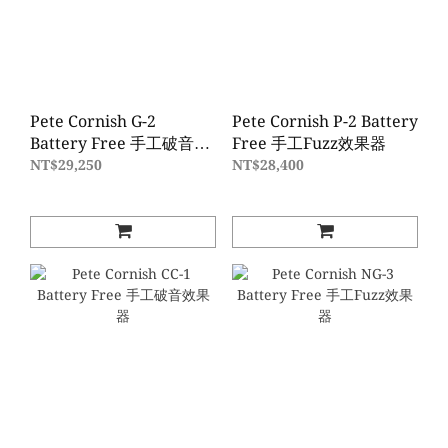
Pete Cornish G-2
Pete Cornish P-2 Battery
Battery Free 手工破音效
Free 手工Fuzz效果器
果器
NT$29,250
NT$28,400