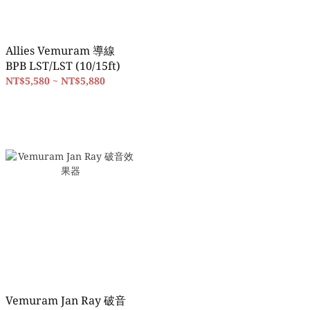
Allies Vemuram 導線
BPB LST/LST (10/15ft)
NT$5,580 ~ NT$5,880
Vemuram Jan Ray 破音