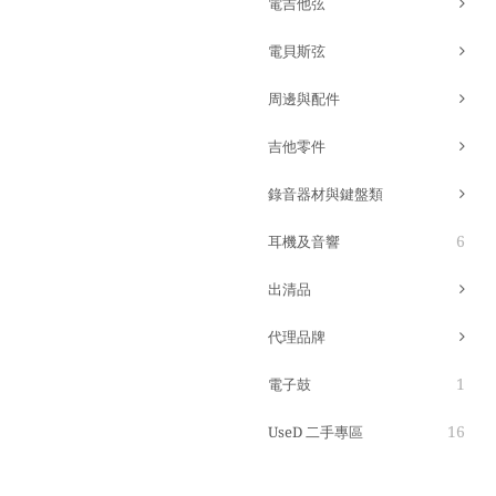
電吉他弦
電貝斯弦
周邊與配件
吉他零件
錄音器材與鍵盤類
6
耳機及音響
出清品
代理品牌
1
電子鼓
16
UseD 二手專區