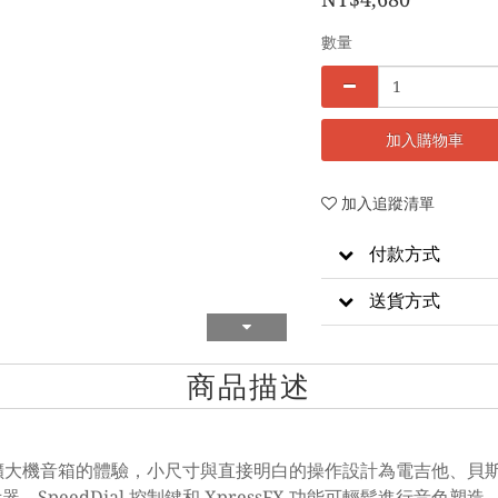
數量
加入購物車
加入追蹤清單
付款方式
送貨方式
商品描述
了耳機擴大機音箱的體驗，小尺寸與直接明白的操作設計為電吉他、
 顯示器、SpeedDial 控制鍵和 XpressFX 功能可輕鬆進行