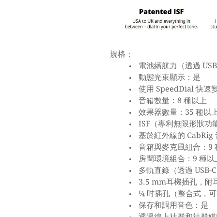
規格：
電池續航力（透過 USB
動態光束顯示：是
使用 SpeedDial 快速
音箱數量：8 種以上
效果器數量：35 種以
ISF（專利無限形狀功
基於紅外線的 CabRig
音箱與麥克風組合：9 
房間環境組合：9 種以
多軌直錄（透過 USB-
3.5 mm耳機插孔，
¼ 吋插孔（整合式，
保存和調用音色：是
透過線上社群和社群媒