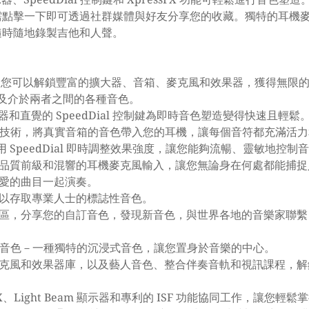
需點擊一下即可透過社群媒體與好友分享您的收藏。獨特的耳機
隨時隨地錄製吉他和人聲。
式，您可以解鎖豐富的擴大器、音箱、麥克風和效果器，獲得無限的音
及介於兩者之間的各種音色。
 顯示器和直覺的 SpeedDial 控制鍵為即時音色塑造變得快速且輕鬆
oom」技術，將真實音箱的音色帶入您的耳機，讓每個音符都充滿活
以使用 SpeedDial 即時調整效果強度，讓您能夠流暢、靈敏地控制
品質前級和混響的耳機麥克風輸入，讓您無論身在何處都能捕捉
愛的曲目一起演奏。
以存取專業人士的標誌性音色。
區，分享您的自訂音色，發現新音色，與世界各地的音樂家聯繫
oom」音色－一種獨特的沉浸式音色，讓您置身於音樂的中心。
克風和效果器庫，以及藝人音色、整合伴奏音軌和視訊課程，解
essFX、Light Beam 顯示器和專利的 ISF 功能協同工作，讓您輕