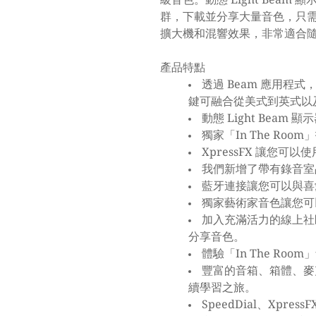
群，下載並分享大量音色，只
擴大機和混響效果，非常適合
產品特點
透過 Beam 應用程
鍵可融合從美式到英式以
動態 Light Beam
獨家「In The R
XpressFX 讓您可
我們新增了帶有錄音室
藍牙連接讓您可以與喜
獨家藝術家音色讓您可
加入充滿活力的線上社
分享音色。
體驗「In The R
豐富的音箱、箱體、麥
續學習之旅。
SpeedDial、Xpr