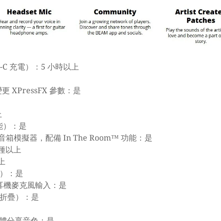
-C 充電）：5 小時以上
變更 XPressFX 參數：是
上
能）：是
 音箱模擬器，配備 In The Room™ 功能：是
種以上
上
C）：是
附耳機麥克風輸入：是
可折疊）：是
體分享音色：是