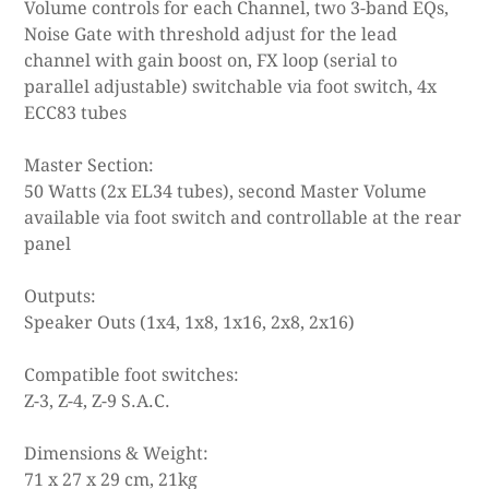
Volume controls for each Channel, two 3-band EQs,
Noise Gate with threshold adjust for the lead
channel with gain boost on, FX loop (serial to
parallel adjustable) switchable via foot switch, 4x
ECC83 tubes
Master Section:
50 Watts (2x EL34 tubes), second Master Volume
available via foot switch and controllable at the rear
panel
Outputs:
Speaker Outs (1x4, 1x8, 1x16, 2x8, 2x16)
Compatible foot switches:
Z-3, Z-4, Z-9 S.A.C.
Dimensions & Weight:
71 x 27 x 29 cm, 21kg