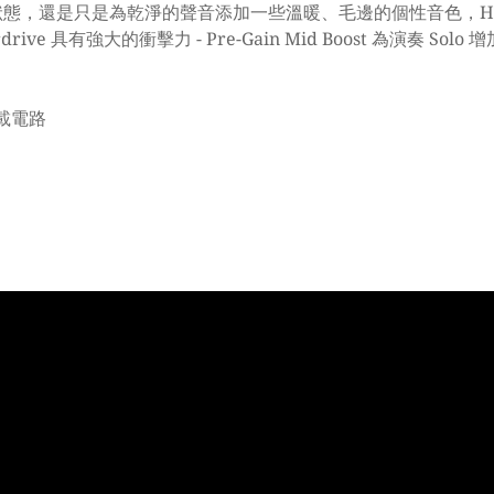
還是只是為乾淨的聲音添加一些溫暖、毛邊的個性音色，Hammert
ive 具有強大的衝擊力 - Pre-Gain Mid Boost 為演奏 Sol
過載電路