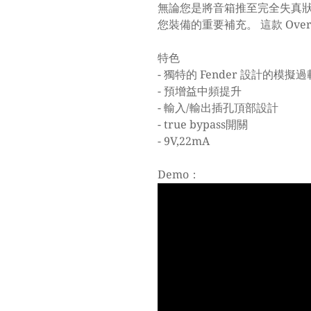
無論您是將音箱推至完全失真狀態，
您裝備的重要補充。 這款 Overdr
特色
- 獨特的 Fender 設計的模擬
- 預增益中頻提升
- 輸入/輸出插孔頂部設計
- true bypass開關
- 9V,22mA
Demo：