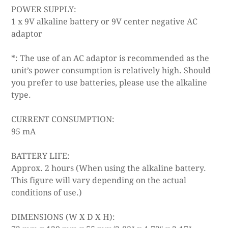
POWER SUPPLY:
1 x 9V alkaline battery or 9V center negative AC
adaptor
*: The use of an AC adaptor is recommended as the
unit’s power consumption is relatively high. Should
you prefer to use batteries, please use the alkaline
type.
CURRENT CONSUMPTION:
95 mA
BATTERY LIFE:
Approx. 2 hours (When using the alkaline battery.
This figure will vary depending on the actual
conditions of use.)
DIMENSIONS (W X D X H):