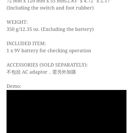
72 mm x 120 mm x 55 mm/2.83″ x 4.72″ x 2.17″
(Including the switch and foot rubber)
WEIGHT:
350 g/12.35 oz. (Excluding the battery)
INCLUDED ITEM:
1 x 9V battery for checking operation
ACCESSORIES (SOLD SEPARATELY):
不包括 AC adaptor，需另外加購
Demo: